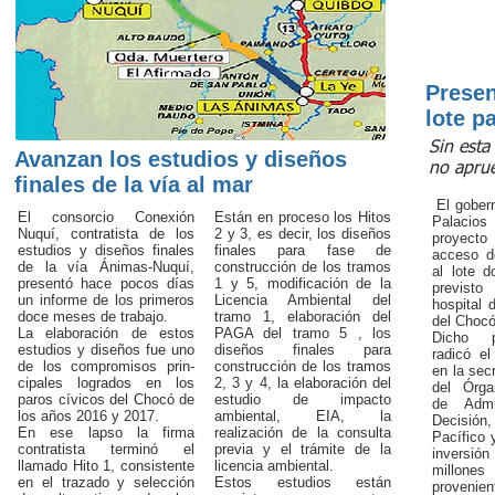
Presen
lote p
Sin esta
Avanzan los estudios y diseños
no aprue
finales de la vía al mar
El gober
El consorcio Conexión
Están en proceso los Hitos
Pala­cio
Nuquí, contratista de los
2 y 3, es decir, los diseños
proyecto
estudios y
diseños finales
finales para fase de
acceso d
de la vía Ánimas-Nuquí,
construcción de los tramos
al lote d
presentó hace pocos días
1 y 5, modi­ficación de la
previsto
un informe de los primeros
Licencia Ambiental del
hospital 
doce meses de trabajo.
tramo 1, elaboración del
del Chocó
La elaboración de estos
PAGA del tra­mo 5 , los
Dicho p
estudios y di­seños fue uno
diseños finales para
radicó el
de los compromisos prin­
construc­ción de los tramos
en la sec
cipales logrados en los
2, 3 y 4, la elabora­ción del
del Órga
paros cívicos del Chocó de
estudio de impacto
de Admi
los años 2016 y 2017.
ambiental, EIA, la
Decisió
En ese lapso la firma
realización de la consulta
Pacífico 
contratista ter­minó el
previa y el trámite de la
inversi
llamado Hito 1, consistente
licencia ambiental.
millone
en el trazado y selección
Estos estudios están
provenien