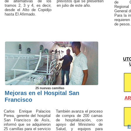
de alternativas de los
previstos que se presenten
de Com
tramos 2, 3 y 4, es decir,
en julio de este año.
Regional
desde el Al­to de Copidijo
General d
hasta El Afirmado.
Para la i
requieren
de pesos.
UTC
25 nuevas camillas
Mejoras en el Hospital San
AR
Francisco
Carlos Enrique Palacios
También avanza el proceso
Pe­rea, gerente del hospital
de compra de 200 camas
San Francisco de Asís,
de hospitalización, con
informó que se adquirieron
apoyo del Ministerio de
E
25 camillas para el servicio
Salud, y equipos para