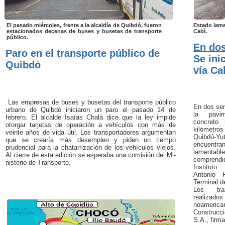
El pasado miércoles, frente a la alcaldía de Quibdó, fueron
Estado lame
estacionados decenas de buses y busetas de transporte
Cabí.
público.
En do
Paro en el transporte público de
Se ini
Quibdó
vía Ca
Las empresas de buses y busetas del transporte público
En dos sem
urba­no de Quibdó iniciaron un paro el pasado 14 de
la pavi­
febrero. El alcal­de Isaías Chalá dice que la ley impide
concreto 
otorgar tarjetas de opera­ción a vehículos con más de
kilómetr
veinte años de vida útil. Los trans­portadores argumentan
Quibdó-
que se crearía más desempleo y piden un tiempo
encuentr
prudencial para la chatarrización de los vehículos vie­jos.
lamentable
Al cierre de esta edición se esperaba una comisión del Mi­
comprend
nisterio de Transporte.
Institu­t
Antonio 
Terminal d
Los tra
realizad
noame
Construcc
S.A., firm