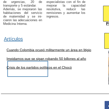
de urgencias, 20 de
especialistas con el fin de
transporte y 5 estándar.
mejorar la capacidad
Además, se mejoraron las
resolutiva, reducir las
habitacio­nes del servicio
remisiones y aumentar los
de maternidad y se ini­
ingresos.
ciaron las adecuaciones en
P
Medicina In­terna.
Artículos
Cuando Colombia ocupó militarmente un área en litigio
Impidamos que se sigan robando 50 billones al año
Crisis de los partidos políticos en el Chocó