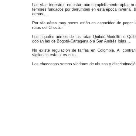
Las vías terrestres no están aún completamente aptas ni o
temores fun­dados por derrumbes en esta época invernal, bl
armas….
Por vía aérea muy pocos están en capacidad de pagar la
rutas del Chocó…
Los tiquetes aéreos de las rutas Quibdó-Medellín o Quib
doblan las de Bogotá-Cartagena o a San Andrés Islas….
No existe regulación de ta­rifas en Colombia. Al con­trar
vigilancia es­tatal es nula…
Los chocoanos somos víc­timas de abusos y discrimi­naci
Copyrig
Cra. 3 No. 26