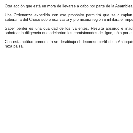
Otra acción que está en mora de llevarse a cabo por parte de la Asamblea 
Una Ordenanza expedida con ese propósito permitirá que se cumplan lo
soberanía del Chocó sobre esa vasta y promisoria región e inhibirá el ímpet
Saber perder es una cualidad de los valientes. Resulta ab­surdo e inad
sabotear la diligencia que adelantan los comisionados del Igac, sólo por el
Con esta actitud camorrista se desdibuja el decoroso per­fil de la Antioq
raza paisa.