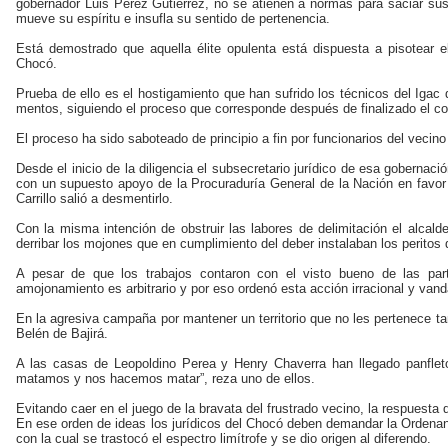
gobernador Luis Pérez Gutiérrez, no se atienen a normas para saciar sus 
mueve su espíritu e insufla su senti­do de pertenencia.
Está demostrado que aquella élite opulenta está dispuesta a pisotear el o
Chocó.
Prueba de ello es el hostigamiento que han sufrido los téc­nicos del Igac de
mentos, siguiendo el proceso que corresponde después de finalizado el conf
El proceso ha sido saboteado de principio a fin por funcionarios del vecin
Desde el inicio de la diligencia el subsecretario jurídico de esa go­bernació
con un supuesto apoyo de la Procuraduría General de la Nación en favor
Carrillo salió a desmentirlo.
Con la misma intención de obstruir las labores de delimi­tación el alcald
derribar los mojones que en cumplimiento del deber instalaban los pe­ritos 
A pesar de que los trabajos contaron con el visto bueno de las part
amojonamiento es arbitra­rio y por eso ordenó esta acción irracional y vand
En la agresiva campaña por mantener un territorio que no les pertenece
Belén de Baji­rá.
A las casas de Leopoldino Perea y Henry Chaverra han llegado panfleto
matamos y nos hacemos matar”, reza uno de ellos.
Evitando caer en el juego de la bravata del frustrado veci­no, la respuesta
En ese orden de ideas los jurídi­cos del Chocó deben demandar la Ordenan
con la cual se trastocó el espectro limítrofe y se dio origen al diferendo.